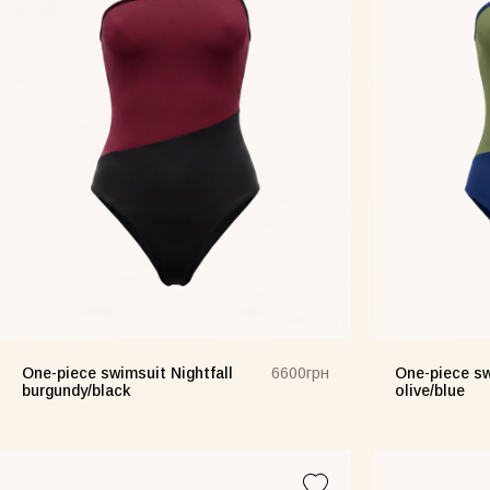
Спідниця біла
Сукня Frame оливкова
Сукня 
One-piece swimsuit Nightfall
One-piece sw
6600грн
burgundy/black
olive/blue