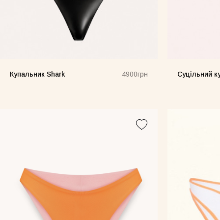
Купальник Shark
Суцільний ку
4900грн