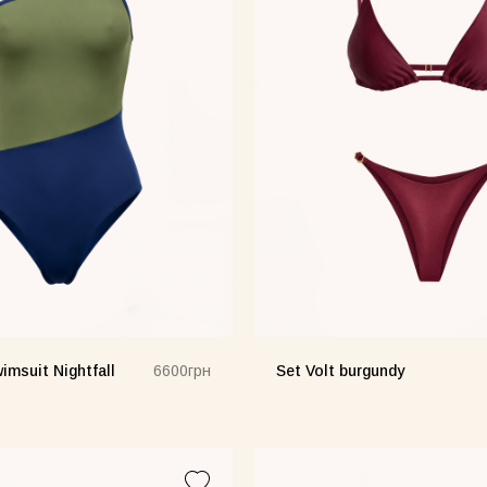
Frame лимонна
imsuit Nightfall
Set Volt burgundy
6600грн