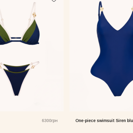
Core нюд
Core рожева
One-piece swimsuit Siren bl
6300грн