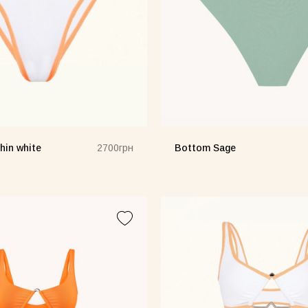
hin white
Bottom Sage
2700грн