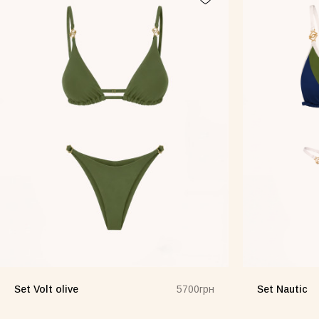
Сукня-чохол чорна
Сукня-чохол блонді
Майка 
Майка Core блонді
Майка Core тауп
Майка 
Set Volt olive
Set Nautic
5700грн