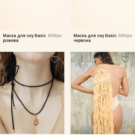
Маска для сну Basic
Маска для сну Basic
600грн
600грн
рожева
червона