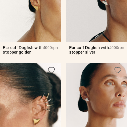
een Taurus Pajamas
Semi-sheer suit plum
Blossom
00грн
1520грн
4900грн
Ear cuff Dogfish with
Ear cuff Dogfish with
4000грн
4000грн
stopper golden
stopper silver
Майка Core рожева