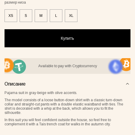
размер низа
XS
S
M
L
XL
ay Lover Suit
Jacket Blush
Gray Al
55грн
8500грн
7500грн
Купить
Сукня-чохол блонді
Майка Core нюд
Available to pay with Cryptocurrency
Описание
Pajama suit in gray-beige with olive accents.
The model consists of a loose button-down shirt with a classic turn-down
collar and straight-cut pants with a double elastic waistband with ties. The
shirt is decorated with a whip at the back, which allows you to fit the
silhouette.
In this suit you will feel confident outside the house, so feel free to
complement it with a Tais trench coat for walks in the autumn city.
Майка Core блонді
Майка Core тауп