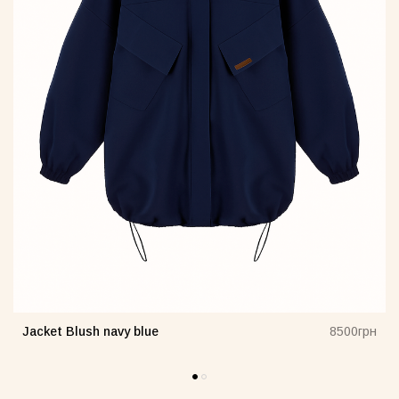
Jacket Blush navy blue
н
8500грн