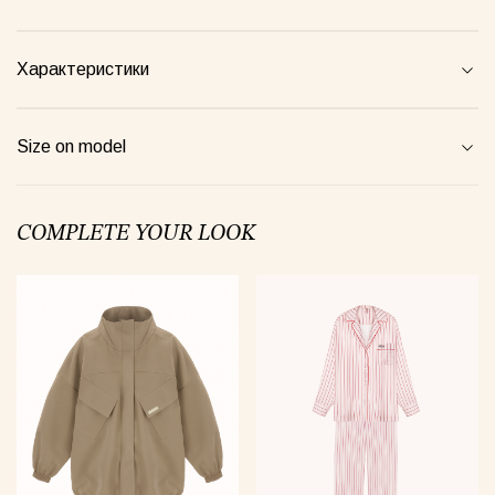
Характеристики
een Taurus Pajamas
Semi-sheer suit plum
Blossom
00грн
1520грн
4900грн
Size on model
COMPLETE YOUR LOOK
Майка Core рожева