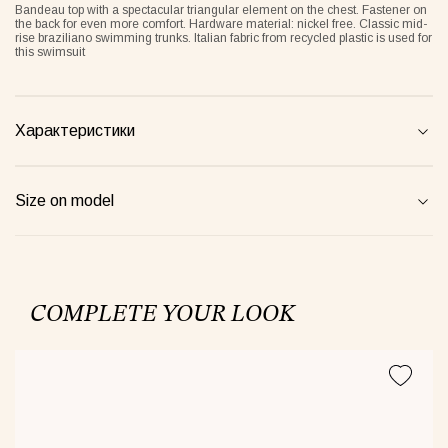
Bandeau top with a spectacular triangular element on the chest. Fastener on
the back for even more comfort. Hardware material: nickel free. Classic mid-
rise braziliano swimming trunks. Italian fabric from recycled plastic is used for
this swimsuit
een Taurus Pajamas
Semi-sheer suit plum
Blossom
00грн
1520грн
4900грн
Характеристики
Size on model
Майка Core рожева
COMPLETE YOUR LOOK