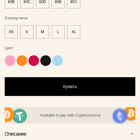
80B
80C
80D
85B
85C
Размер низа
XS
S
M
L
XL
ay Lover Suit
Jacket Blush
Gray Al
55грн
8500грн
7500грн
Цвет
Сукня-чохол блонді
Майка Core нюд
Купить
Available to pay with Cryptocurrency
Майка Core блонді
Майка Core тауп
Описание