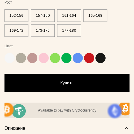
Рост
152-156
157-160
161-164
165-168
169-172
173-176
177-180
ay Lover Suit
Jacket Blush
Gray Al
55грн
8500грн
7500грн
Цвет
Сукня-чохол блонді
Майка Core нюд
Купить
Available to pay with Cryptocurrency
Майка Core блонді
Майка Core тауп
Описание