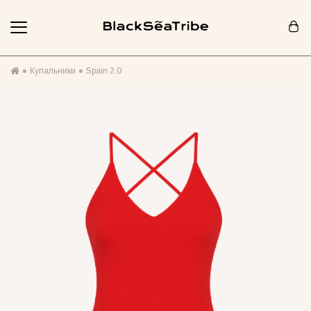
Корзина (0)
Купальники
Spain 2.0
Ваша корзина пуста :(
Похоже, вы еще ничего не добавили... Давайте начнем!
Продолжить покупки
РЕКОМЕНДОВАНО ДЛЯ ВАС