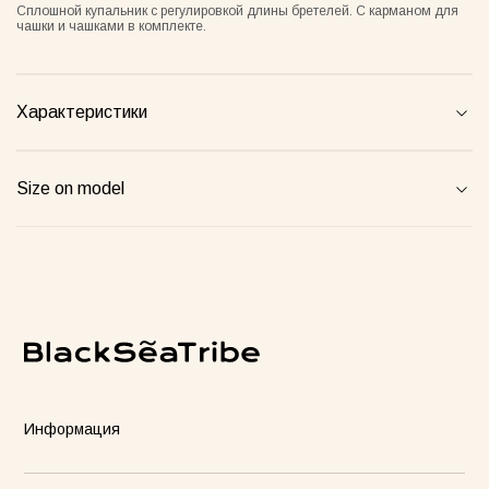
Сплошной купальник с регулировкой длины бретелей. С карманом для
чашки и чашками в комплекте.
een Taurus Pajamas
Semi-sheer suit plum
Blossom
00грн
1520грн
4900грн
Характеристики
Size on model
Майка Core рожева
Информация