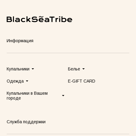
ay Lover Suit
Jacket Blush
Gray Al
55грн
8500грн
7500грн
Информация
Сукня-чохол блонді
Майка Core нюд
Купальники
Белье
Одежда
E-GIFT CARD
Купальники в Вашем
городе
Служба поддержки
Майка Core блонді
Майка Core тауп