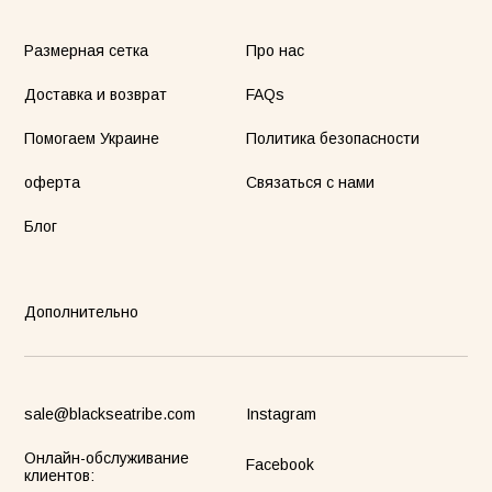
Размерная сетка
Про нас
een Taurus Pajamas
Semi-sheer suit plum
Blossom
Доставка и возврат
FAQs
00грн
1520грн
4900грн
Помогаем Украине
Политика безопасности
оферта
Связаться с нами
Блог
Майка Core рожева
Дополнительно
sale@blackseatribe.com
Instagram
Онлайн-обслуживание
Facebook
клиентов: