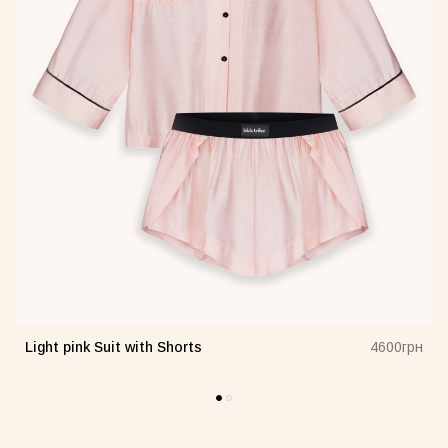
Light pink Suit with Shorts
н
4600грн