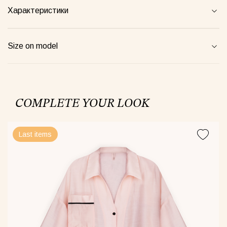
Характеристики
een Taurus Pajamas
Semi-sheer suit plum
Blossom
00грн
1520грн
4900грн
Size on model
COMPLETE YOUR LOOK
Майка Core рожева
Last items