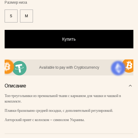
Размер низа
S
M
ay Lover Suit
Jacket Blush
Gray Al
55грн
8500грн
7500грн
Купить
Сукня-чохол блонді
Майка Core нюд
Available to pay with Cryptocurrency
Описание
Топ-треугольники из премиальной ткани с карманом для чашки и чашкой в
комплекте.
Плавки бразильяно средней посадки, с дополнительной регулировкой.
Авторский принт с колоском – символом Украины.
Майка Core блонді
Майка Core тауп