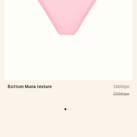
Bottom Muna texture
н
1600грн
н
2000грн