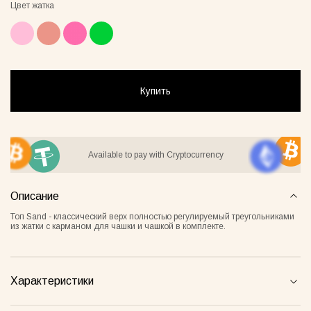
Цвет жатка
ay Lover Suit
Jacket Blush
Gray Al
55грн
8500грн
7500грн
Купить
Сукня-чохол блонді
Майка Core нюд
Available to pay with Cryptocurrency
Описание
Топ Sand - классический верх полностью регулируемый треугольниками
из жатки с карманом для чашки и чашкой в комплекте.
Характеристики
Майка Core блонді
Майка Core тауп