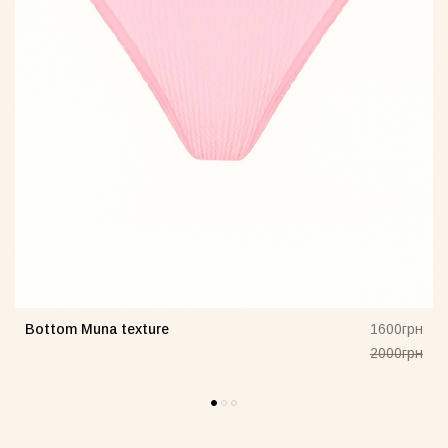
Bottom Muna texture
н
1600грн
н
2000грн