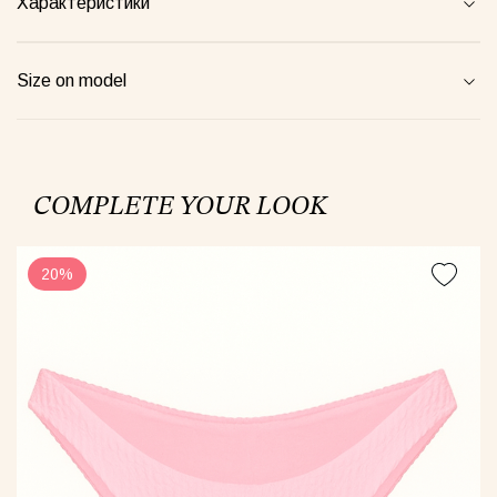
Характеристики
een Taurus Pajamas
Semi-sheer suit plum
Blossom
Size on model
00грн
1520грн
4900грн
COMPLETE YOUR LOOK
Майка Core рожева
20%