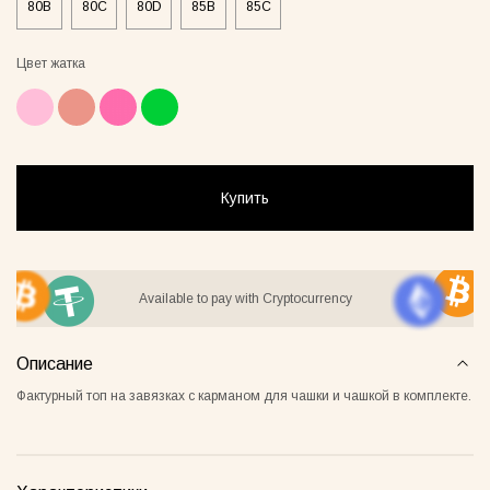
80B
80C
80D
85B
85C
Цвет жатка
ay Lover Suit
Jacket Blush
Gray Al
55грн
8500грн
7500грн
Купить
Сукня-чохол блонді
Майка Core нюд
Available to pay with Cryptocurrency
Описание
Фактурный топ на завязках с карманом для чашки и чашкой в комплекте.
Майка Core блонді
Майка Core тауп