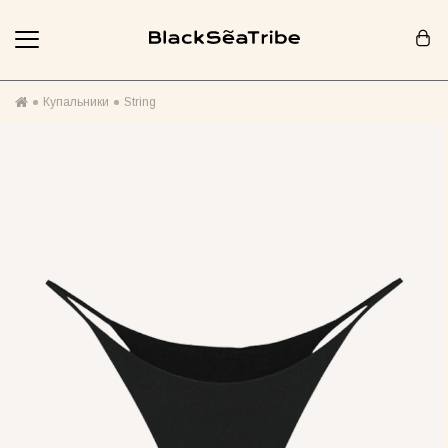
Корзина (0)
Купальники
String
Ваша корзина пуста :(
Похоже, вы еще ничего не добавили... Давайте начнем!
Продолжить покупки
РЕКОМЕНДОВАНО ДЛЯ ВАС