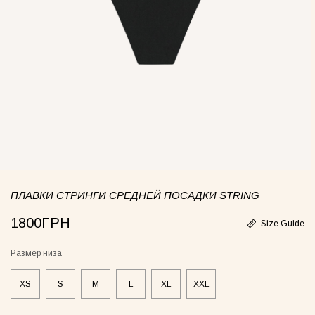
Спідниця біла
Сукня Frame оливкова
ce lingerie turquoise
Lingerie olive
Set Pct
00грн
2400грн
2300грн
ПЛАВКИ СТРИНГИ СРЕДНЕЙ ПОСАДКИ STRING
e-piece swimsuit Blossom
Set Bando Lea
Set Mod
00грн
4400грн
4800грн
1800ГРН
Size Guide
Размер низа
XS
S
M
L
XL
XXL
Сукня Frame лимонна
Сукня-чохол чорна