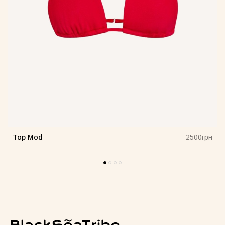
Top Mod
н
2500грн