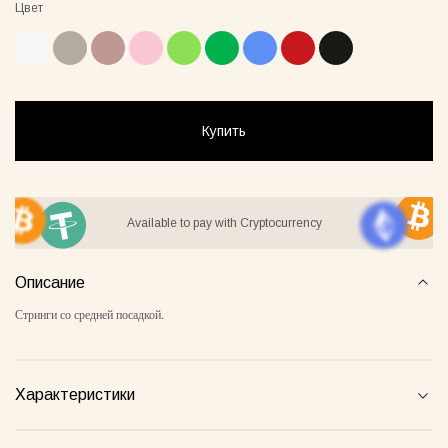
Цвет
ay Lover Suit
Jacket Blush
Gray Al
55грн
8500грн
7500грн
Купить
Сукня-чохол блонді
Майка Core нюд
Available to pay with Cryptocurrency
Описание
Стринги со средней посадкой.
Характеристики
Майка Core блонді
Майка Core тауп