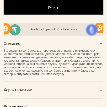
Купить
ay Lover Suit
Jacket Blush
Gray Al
Available to pay with Cryptocurrency
55грн
8500грн
7500грн
Описание
Сукня-чохол блонді
Майка Core нюд
Базова цупка футболка, що перетворюється на витвір прикладного
мистецтва завдяки унікальній деталі. Модель стримано-вільного крою
виконана зі щільної натуральної бавовни, яка забезпечує бездоганний
комфорт та тримає форму. Головним акцентом є брошка у формі квітки
магнолії, створена ремісниками вручну. Делікатні драпірування навколо
квітки додають образу фактурності та жіночності. Брошка є знімною, що
дозволяє легко трансформувати футболку з акцентної у базову та
експериментувати з розміщенням аксесуару.
Характеристики
Майка Core блонді
Майка Core тауп
Size on model