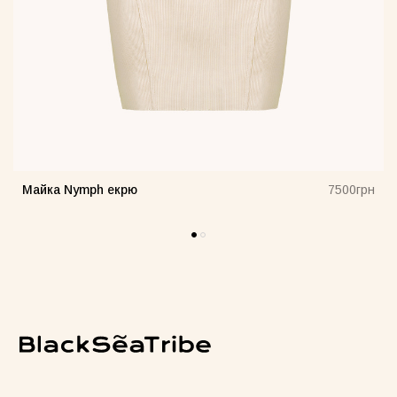
Майка Nymph екрю
н
7500грн