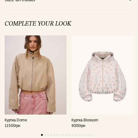
een Taurus Pajamas
Semi-sheer suit plum
Blossom
COMPLETE YOUR LOOK
00грн
1520грн
4900грн
Майка Core рожева
Куртка Dome
Куртка Blossom
11500грн
9000грн