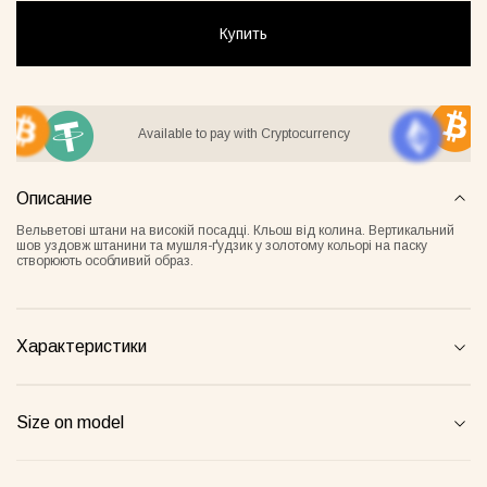
Купить
ay Lover Suit
Jacket Blush
Gray Al
Available to pay with Cryptocurrency
55грн
8500грн
7500грн
Описание
Сукня-чохол блонді
Майка Core нюд
Вельветові штани на високій посадці. Кльош від колина. Вертикальний
шов уздовж штанини та мушля-ґудзик у золотому кольорі на паску
створюють особливий образ.
Характеристики
Size on model
Майка Core блонді
Майка Core тауп