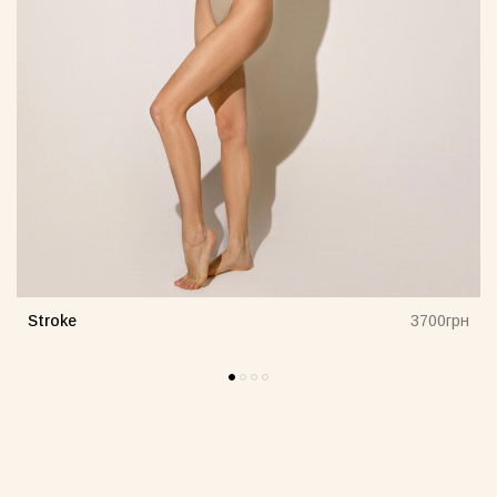
Stroke
н
3700грн