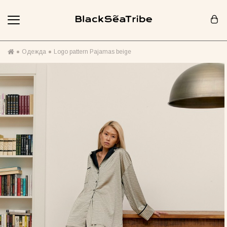
Корзина (0)
Одежда
Logo pattern Pajamas beige
Ваша корзина пуста :(
Похоже, вы еще ничего не добавили... Давайте начнем!
Продолжить покупки
РЕКОМЕНДОВАНО ДЛЯ ВАС