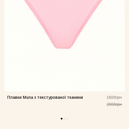
Плавки Muna з текстурованої тканини
н
1600грн
н
2000грн