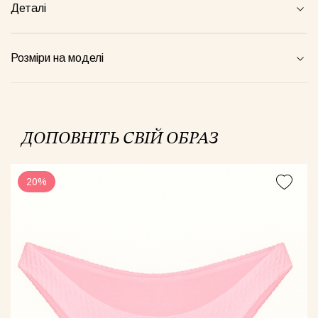
Деталі
жамний костюм Телець зелений
Костюм півпрозорий сливовий
Комбін
Розміри на моделі
00грн
1520грн
4900грн
ДОПОВНІТЬ СВІЙ ОБРАЗ
Майка Core рожева
20%