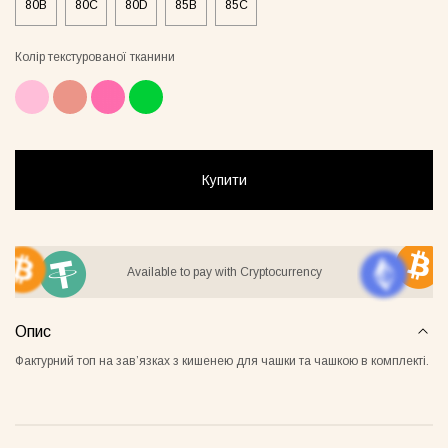
80B
80C
80D
85B
85C
Колір текстурованої тканини
стюм Lover сірий
Бомбер Blush бежевий
Піжамни
бежеви
55грн
8500грн
7500грн
Купити
Сукня-чохол блонді
Майка Core нюд
Available to pay with Cryptocurrency
Опис
Фактурний топ на зав’язках з кишенею для чашки та чашкою в комплекті.
Майка Core блонді
Майка Core тауп