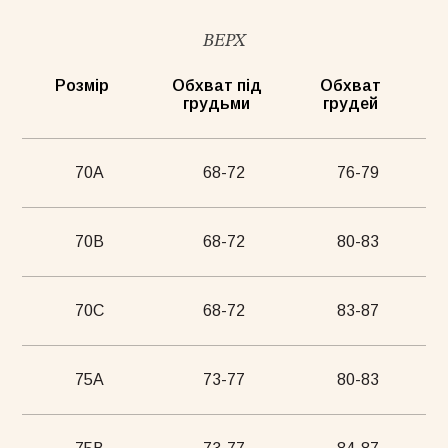
ВЕРХ
Розмір
Обхват під
Обхват
грудьми
грудей
стюм Lover сірий
Бомбер Blush бежевий
Піжамни
бежеви
55грн
8500грн
7500грн
70А
68-72
76-79
Сукня-чохол блонді
Майка Core нюд
70В
68-72
80-83
70С
68-72
83-87
75А
73-77
80-83
Майка Core блонді
Майка Core тауп