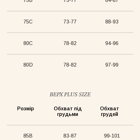
75В
73-77
84-87
75С
73-77
88-93
жамний костюм Телець зелений
Костюм півпрозорий сливовий
Комбін
00грн
1520грн
4900грн
80С
78-82
94-96
80D
78-82
97-99
Майка Core рожева
ВЕРХ PLUS SIZE
Розмір
Обхват під
Обхват
грудьми
грудей
85B
83-87
99-101