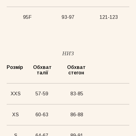
95F
93-97
121-123
НИЗ
Розмір
Обхват
Обхват
талії
стегон
XXS
57-59
83-85
XS
60-63
86-88
S
64-67
89-91