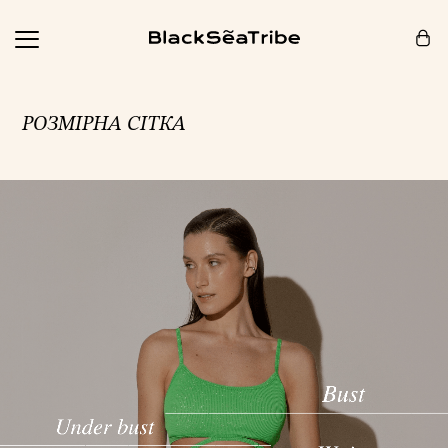
Кошик (0)
РОЗМІРНА СІТКА
Ваш кошик порожній :(
Схоже, ви ще нічого не додали... Давайте почнемо!
Продовжити покупки
РЕКОМЕНДОВАНО ДЛЯ ВАС