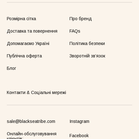
Розмірна сітка
Про бренд
жамний костюм Телець зелений
Костюм півпрозорий сливовий
Комбін
00грн
1520грн
4900грн
Доставка та повернення
FAQs
Допомагаємо Україні
Політика безпеки
Публічна оферта
Зворотній зв’язок
Майка Core рожева
Блог
Контакти & Соціальні мережі
sale@blackseatribe.com
Instagram
Онлайн-обслуговування
Facebook
клієнтів: