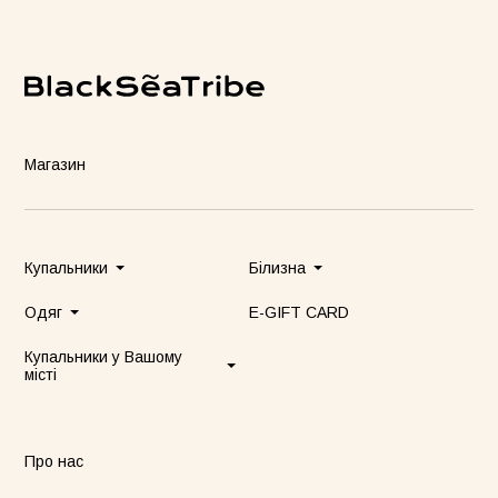
стюм Lover сірий
Бомбер Blush бежевий
Піжамни
бежеви
55грн
8500грн
7500грн
Магазин
Сукня-чохол блонді
Майка Core нюд
Купальники
Білизна
Одяг
E-GIFT CARD
Купальники у Вашому
місті
Про нас
Майка Core блонді
Майка Core тауп