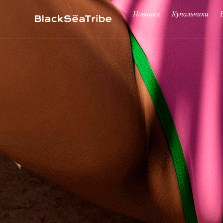
Новинки
Купальники
Кошик (0)
Ваш кошик порожній :(
Схоже, ви ще нічого не додали... Давайте почнемо!
Продовжити покупки
РЕКОМЕНДОВАНО ДЛЯ ВАС