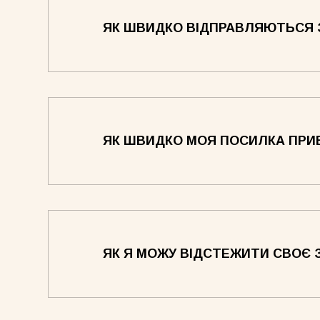
Сукня-чохол чорна
Сукня-чохол блонді
Майка 
ЯК ШВИДКО ВІДПРАВЛЯЮТЬСЯ
ЯК ШВИДКО МОЯ ПОСИЛКА ПРИ
Майка Core блонді
Майка Core тауп
Майка 
ЯК Я МОЖУ ВІДСТЕЖИТИ СВОЄ