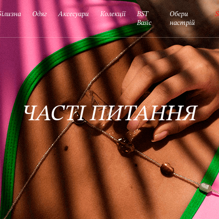
Білизна
Одяг
Аксесуари
Колекції
BST
Обери
S
Basic
настрій
ЧАСТІ ПИТАННЯ