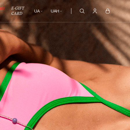
ale
E-GIFT
UA
UAH
CARD