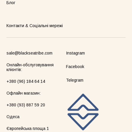
Блог
Контакти & Соціальні мережі
стюм Lover сірий
Бомбер Blush бежевий
Піжамни
бежеви
55грн
8500грн
7500грн
sale@blackseatribe.com
Instagram
Сукня-чохол блонді
Майка Core нюд
Онлайн-обслуговування
Facebook
клієнтів:
Telegram
+380 (96) 184 64 14
Офлайн магазин:
+380 (93) 887 59 20
Одеса
Майка Core блонді
Майка Core тауп
Європейська площа 1