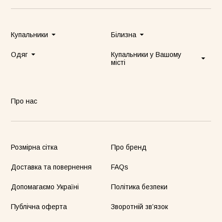
Купальники
Білизна
Одяг
Купальники у Вашому
місті
Спідниця біла
Сукня Frame оливкова
Про нас
лизна мереживна бірюзова
Білизна мереживна оливкова
Білизна
00грн
2400грн
2300грн
цільний купальник Blossom
Купальник з бандо Lea
Купаль
Розмірна сітка
Про бренд
00грн
4400грн
4800грн
Доставка та повернення
FAQs
Допомагаємо Україні
Політика безпеки
Сукня Frame лимонна
Сукня-чохол чорна
Публічна оферта
Зворотній зв’язок