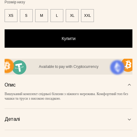
Розмір низу
XS
S
M
L
XL
XXL
стюм Lover сірий
Бомбер Blush бежевий
Піжамни
бежеви
55грн
8500грн
Купити
7500грн
Сукня-чохол блонді
Майка Core нюд
Available to pay with Cryptocurrency
Опис
Вишуканий комплект спідньої білизни з ніжного мережива. Комфортний топ без
чашки та труси з високою посадкою.
Деталі
Майка Core блонді
Майка Core тауп