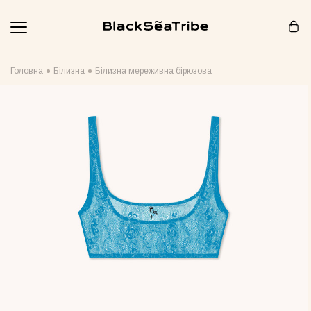
Кошик (0)
Головна
Білизна
Білизна мереживна бірюзова
Ваш кошик порожній :(
Схоже, ви ще нічого не додали... Давайте почнемо!
Продовжити покупки
РЕКОМЕНДОВАНО ДЛЯ ВАС