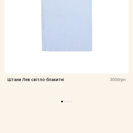
Штани Лев світло-блакитні
н
3000грн
н