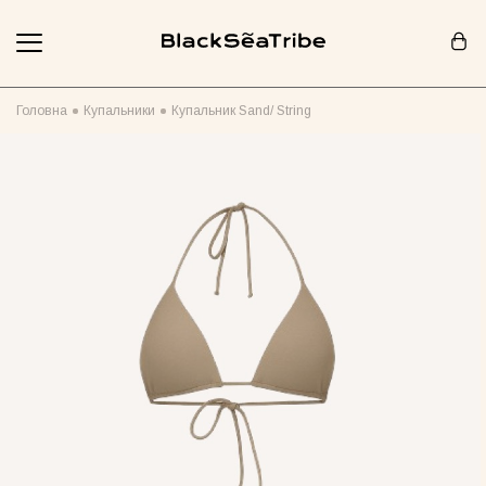
Кошик (0)
Головна
Купальники
Купальник Sand/ String
Ваш кошик порожній :(
Схоже, ви ще нічого не додали... Давайте почнемо!
Продовжити покупки
РЕКОМЕНДОВАНО ДЛЯ ВАС