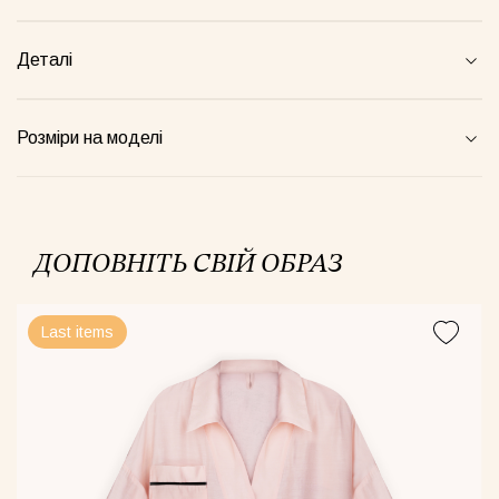
Деталі
жамний костюм Телець зелений
Костюм півпрозорий сливовий
Комбін
00грн
1520грн
4900грн
Розміри на моделі
Майка Core рожева
ДОПОВНІТЬ СВІЙ ОБРАЗ
Last items