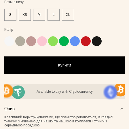
Розмір низу
S
XS
M
L
XL
Колір
стюм Lover сірий
Бомбер Blush бежевий
Піжамни
бежеви
55грн
8500грн
7500грн
Сукня-чохол блонді
Майка Core нюд
Купити
Available to pay with Cryptocurrency
Опис
Класичний верх трикутниками, що повністю регулюється, із гладкої
тканини з кишенею для чашки та чашкою в комплекті і с
трінги з
Майка Core блонді
Майка Core тауп
середньою посадкою.