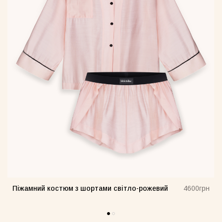
Піжамний костюм з шортами світло-рожевий
н
4600грн