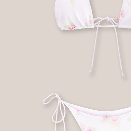
Спідниця біла
Сукня Frame оливкова
Сукня 