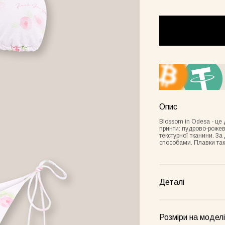
Frame лимонна
Опис
Blossom in Odesa - це 
принти: пудрово-рожеви
текстурної тканини. З
способами. Плавки так
Деталі
Розміри на моделі