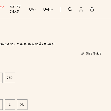
ale
E-GIFT
UA
UAH
CARD
АЛЬНИК У КВІТКОВИЙ ПРИНТ
Size Guide
C
75D
L
XL