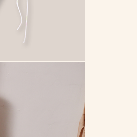
Core нюд
Core рожева