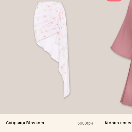
Спідниця Blossom
Кімоно попе
5000грн