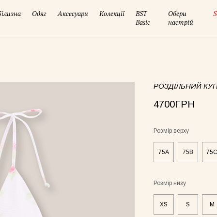
Білизна
Одяг
Аксесуари
Колекції
BST
Обери
S
Basic
настрій
РОЗДІЛЬНИЙ КУП
4700ГРН
Розмір верху
75A
75B
75
Розмір низу
XS
S
M