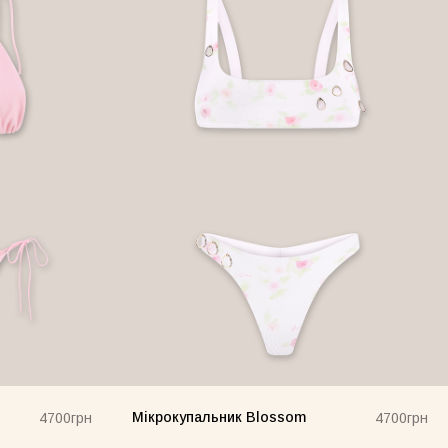
Мікрокупальник Blossom
4700грн
4700грн