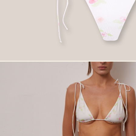
Сукня-чохол чорна
Сукня-чохол блонді
Майка 
Майка Core блонді
Майка Core тауп
Майка 