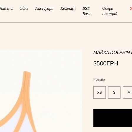
Білизна
Одяг
Аксесуари
Колекції
BST
Обери
S
Basic
настрій
МАЙКА DOLPHIN 
3500ГРН
Розмір
XS
S
M