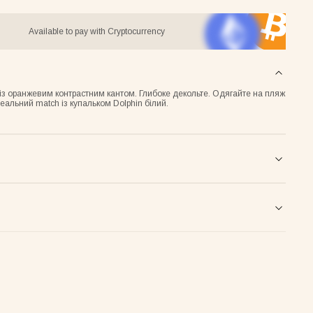
Available to pay with Cryptocurrency
із оранжевим контрастним кантом. Глибоке декольте. Одягайте на пляж
ідеальний match із купальком Dolphin білий.