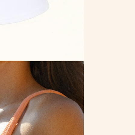
Core нюд
Core рожева