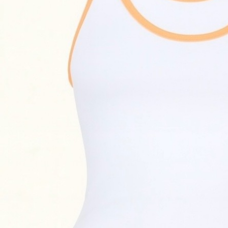
Спідниця біла
Сукня Frame оливкова
Сукня 