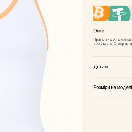
Опис
Приталена біла майка 
або у місто. Створіть 
Frame лимонна
Деталі
Розміри на моделі