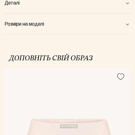
Деталі
жамний костюм Телець зелений
Костюм півпрозорий сливовий
Комбін
Розміри на моделі
00грн
1520грн
4900грн
ДОПОВНІТЬ СВІЙ ОБРАЗ
Майка Core рожева