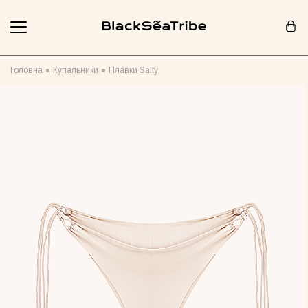
Кошик (0)
Головна
Купальники
Плавки Salty
Ваш кошик порожній :(
Схоже, ви ще нічого не додали... Давайте почнемо!
Продовжити покупки
РЕКОМЕНДОВАНО ДЛЯ ВАС