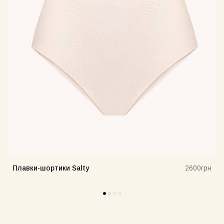
Плавки-шортики Salty
н
2600грн