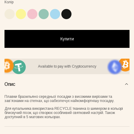
Колір
стюм Lover сірий
Бомбер Blush бежевий
Піжамни
бежеви
55грн
8500грн
Купити
7500грн
Сукня-чохол блонді
Майка Core нюд
Available to pay with Cryptocurrency
Опис
Плавки бразильяно середньої посадки з високими вирізами та
завʼязками на стегнах, що забезпечує найкомфортнішу посадку.
Для купальника використана RECYCLE тканина із шимером в кольорі
блискучий пісок, що створює особливий святковий настрій. Також
доступний в 5 матових кольорах.
Майка Core блонді
Майка Core тауп