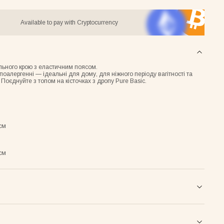
Available to pay with Cryptocurrency
ільного крою з еластичним
поясом.
 гіпоалергенні — ідеальні для дому, для ніжного періоду вагітності та
Поєднуйте з топом на кісточках з дропу Pure Basic.
см
см