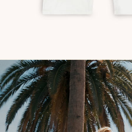
Сукня-чохол чорна
Сукня-чохол блонді
Майка 
Майка Core блонді
Майка Core тауп
Майка 