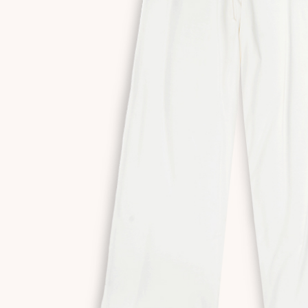
Спідниця біла
Сукня Frame оливкова
Сукня 