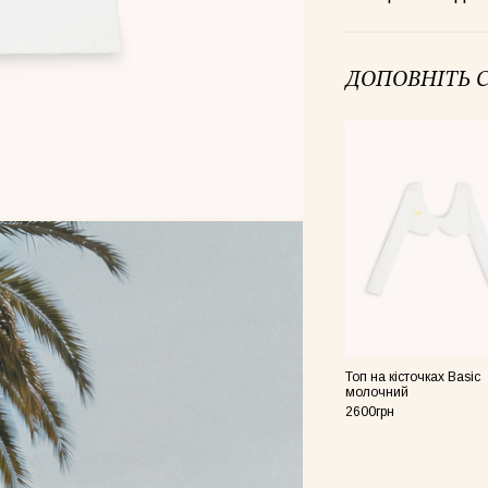
Core нюд
ДОПОВНІТЬ С
Core рожева
Топ на кісточках Basic
молочний
2600грн