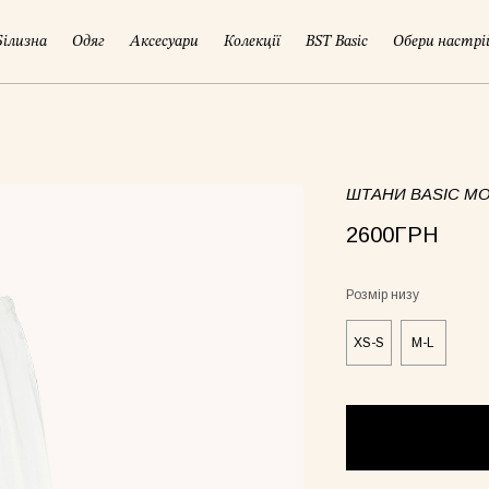
Білизна
Одяг
Аксесуари
Колекції
BST Basic
Обери настрі
ШТАНИ BASIC М
2600ГРН
Розмір низу
XS-S
M-L