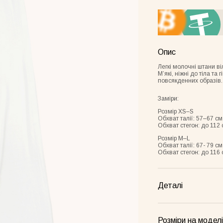
Опис
Легкі молочні штани в
Мʼякі, ніжні до тіла та
повсякденних образів. 
Заміри:
Frame лимонна
Розмір XS–S
Обхват талії: 57–67 см
Обхват стегон: до 112 
Розмір M–L
Обхват талії: 67- 79 см
Обхват стегон: до 116 
Деталі
Розміри на моделі