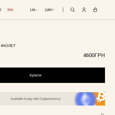
UA
UAH
й
Sale
 ФІОЛЕТ
4600ГРН
Купити
Available to pay with Cryptocurrency