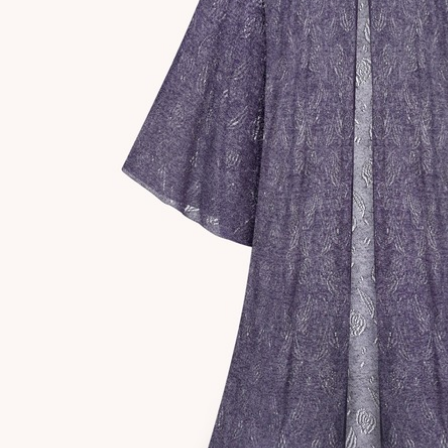
Спідниця біла
Сукня Frame оливкова
Сукня 