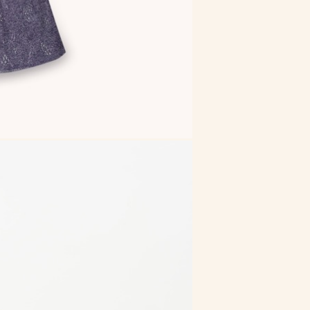
Core нюд
Core рожева