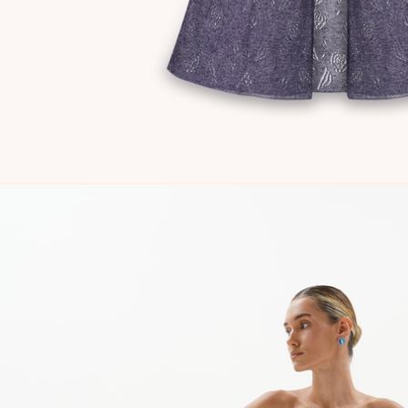
Сукня-чохол чорна
Сукня-чохол блонді
Майка 
Майка Core блонді
Майка Core тауп
Майка 