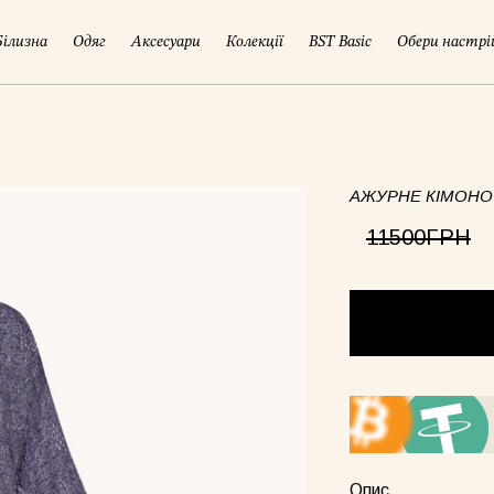
Білизна
Одяг
Аксесуари
Колекції
BST Basic
Обери настрі
АЖУРНЕ КІМОНО
11500ГРН
Опис