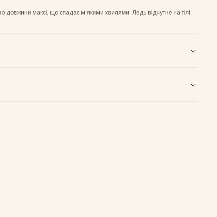
о довжини максі, що спадає мʼякими хвилями. Ледь відчутне на тілі.