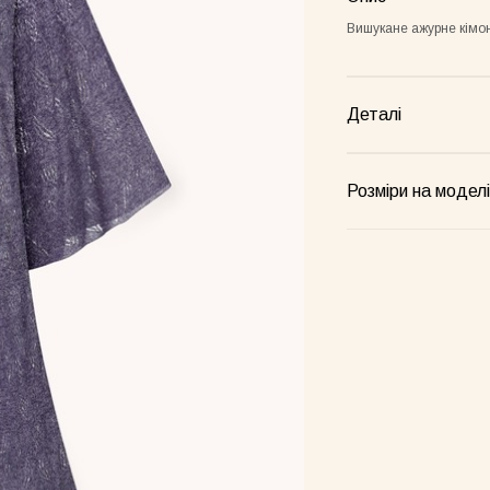
Вишукане ажурне кімон
Деталі
Розміри на моделі
Frame лимонна